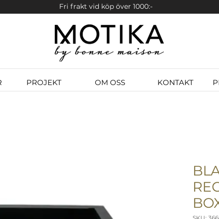
Fri frakt vid köp över 1000:-
R
PROJEKT
OM OSS
KONTAKT
P
BL
RE
BO
SKU: 366