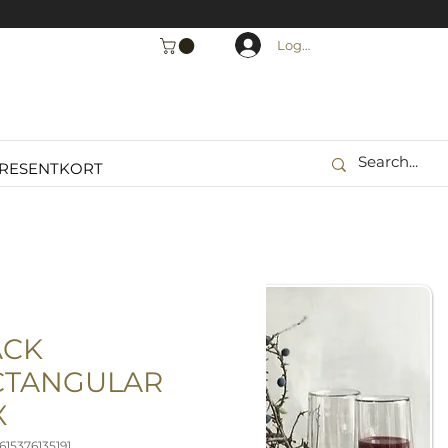
Logga in
RESENTKORT
ACK
CTANGULAR
X
615376135191