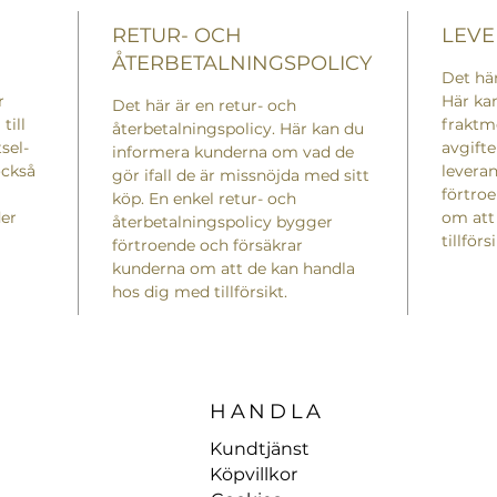
RETUR- OCH
LEVE
ÅTERBETALNINGSPOLICY
Det här
r
Här ka
Det här är en retur- och
till
fraktm
återbetalningspolicy. Här kan du
sel-
avgifte
informera kunderna om vad de
också
levera
gör ifall de är missnöjda med sitt
förtro
köp. En enkel retur- och
der
om att
återbetalningspolicy bygger
tillförsi
förtroende och försäkrar
kunderna om att de kan handla
hos dig med tillförsikt.
HANDLA
Kund
tjänst
Köpvillkor