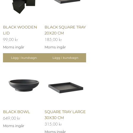
BLACK WOODEN
BLACK SQUARE TRAY
LID
20X20 CM
Pris
Pris
99,00 kr
185,00 kr
Moms ingår
Moms ingår
Lägg i kundvagn
Lägg i kundvagn
BLACK BOWL
SQUARE TRAY LARGE
Pris
30X30 CM
649,00 kr
Pris
315,00 kr
Moms ingår
Moms ingår