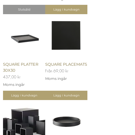
Slutsåld
Lägg i kundvagn
SQUARE PLATTER
SQUARE PLACEMATS
30X30
Reapris
Från
69,00 kr
Pris
437,00 kr
Moms ingår
Moms ingår
Lägg i kundvagn
Lägg i kundvagn