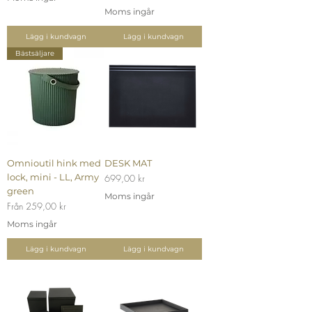
Moms ingår
Lägg i kundvagn
Lägg i kundvagn
Bästsäljare
Omnioutil hink med
DESK MAT
lock, mini - LL, Army
Pris
699,00 kr
green
Moms ingår
Reapris
Från
259,00 kr
Moms ingår
Lägg i kundvagn
Lägg i kundvagn