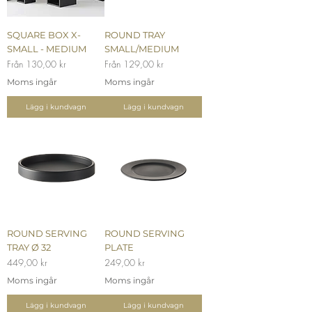
SQUARE BOX X-
ROUND TRAY
SMALL - MEDIUM
SMALL/MEDIUM
Reapris
Reapris
Från
130,00 kr
Från
129,00 kr
Moms ingår
Moms ingår
Lägg i kundvagn
Lägg i kundvagn
ROUND SERVING
ROUND SERVING
TRAY Ø 32
PLATE
Pris
Pris
449,00 kr
249,00 kr
Moms ingår
Moms ingår
Lägg i kundvagn
Lägg i kundvagn