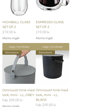
HIGHBALL GLASS
ESPRESSO GLASS
SET OF 2
SET OF 2
Pris
Pris
219,00 kr
219,00 kr
Moms ingår
Moms ingår
Lägg i kundvagn
Lägg i kundvagn
Bästsäljare
Bästsäljare
Omnioutil hink med
Omnioutil hink med
lock, mini - LL, GREY
lock, mini - LL,
Reapris
BLACK
Från
259,00 kr
Reapris
Från
259,00 kr
Moms ingår