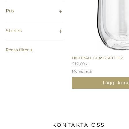
Pris
99 kr
699 kr
Storlek
L
LARGE
Rensa filter
X
LITEN
HIGHBALL GLASS SET OF 2
Snabbvisn
LL
Pris
219,00 kr
MEDIUM
Moms ingår
Mini
SMALL
Lägg i kun
small
STOR
X-LARGE
X-SMALL
XXL-LARGE
XXSMALL
KONTAKTA OSS