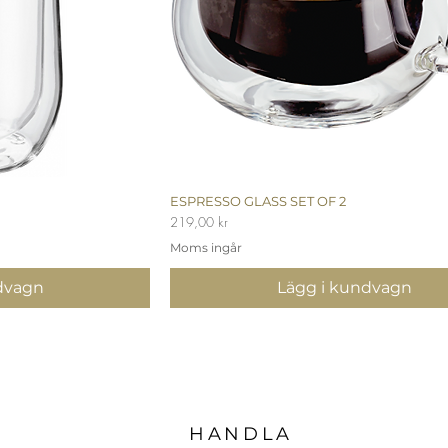
ing
ESPRESSO GLASS SET OF 2
Snabbvisning
Pris
219,00 kr
Moms ingår
dvagn
Lägg i kundvagn
HANDLA