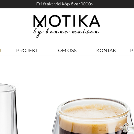
Fri frakt vid köp över 1000:-
R
PROJEKT
OM OSS
KONTAKT
P